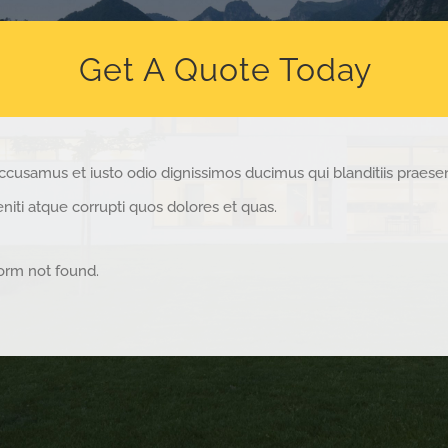
Get A Quote Today
accusamus et iusto odio dignissimos ducimus qui blanditiis praes
niti atque corrupti quos dolores et quas.
orm not found.