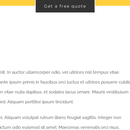
Get a free quote
t. In auctor ullamcorper odio, vel ultrices nisl tempus vitae.
 ante ipsum primis in faucibus orci luctus et ultrices posuere cubili
nim vitae nulla dapibus, et sodales lacus ornare. Mauris vestibulum
ed. Aliquam porttitor ipsum tincidunt.
. Aliquam volutpat rutrum libero feugiat sagittis. Integer non
ictum odio euismod sit amet. Maecenas venenatis orci risus,