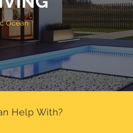
IVING
ic Ocean
an Help With?